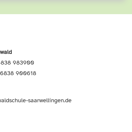
awald
06838 983900
 06838 900618
aldschule-saarwellingen.de