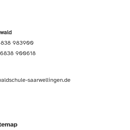
awald
06838 983900
 06838 900618
aldschule-saarwellingen.de
itemap