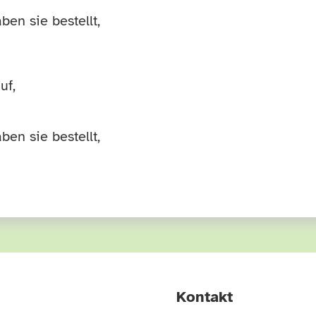
Lautstärke
en sie bestellt,
zu
regeln.
uf,
en sie bestellt,
Kontakt