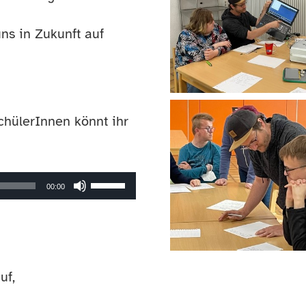
uns in Zukunft auf
chülerInnen könnt ihr
Pfeiltasten
00:00
Hoch/Runter
benutzen,
um
uf,
die