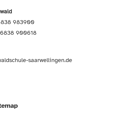
awald
06838 983900
 06838 900618
aldschule-saarwellingen.de
itemap