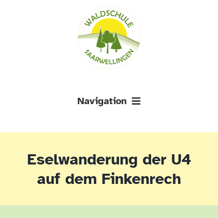
Zum
Zur
Zum
Inhalt
Navigation
Inhalt
springen
springen
springen
Navigation
AKTUELLES
Eselwanderung der U4
ÜBER UNS
auf dem Finkenrech
DOWNLOADS