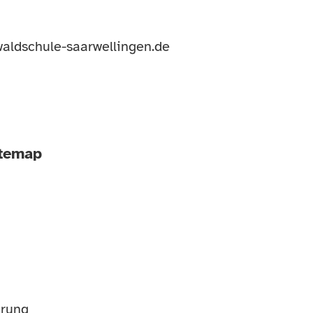
aldschule-saarwellingen.de
itemap
ärung