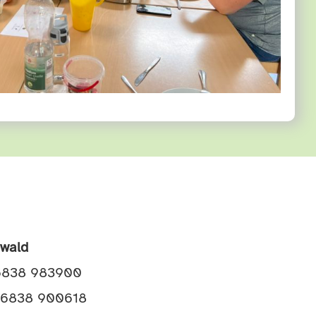
awald
06838 983900
 06838 900618