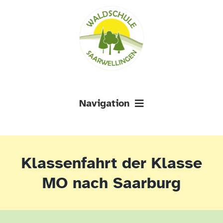
Zum
Zur
Zum
Inhalt
Navigation
Inhalt
springen
springen
springen
Navigation
AKTUELLES
Klassenfahrt der Klasse
ÜBER UNS
MO nach Saarburg
DOWNLOADS