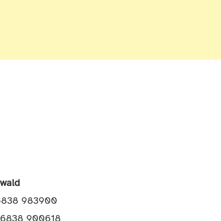
awald
06838 983900
 06838 900618