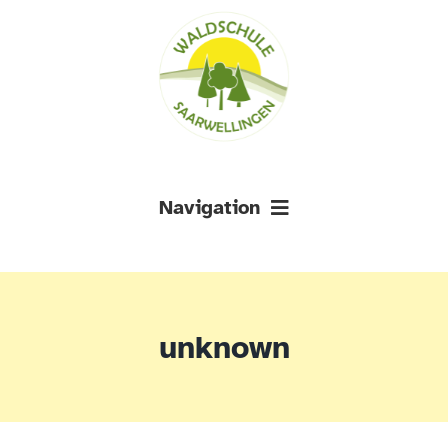
Zum
Zur
Zum
Inhalt
Navigation
Inhalt
springen
springen
springen
Navigation
AKTUELLES
unknown
ÜBER UNS
DOWNLOADS